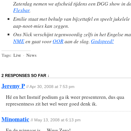
Zaterdag nemen we afscheid tijdens een DGG show in d
Flexbar
.
Emilie staat met behulp van bijzettafel en speelt jukelele
aap-noot-mies kan zeggen.
Ons Nick verschijnt tegenwoordig zelfs in het Engelse m
NME
OOR
Godspeed!
en gaat voor
aan de slag.
Tags:
Live
·
News
2 RESPONSES SO FAR ↓
Jeremy P
// Apr 30, 2008 at 7:53 pm
Hé en het Instuif podium ga ik weer presenteren, dus qua
representness zit het wel weer goed denk ik.
Minomatic
// May 13, 2008 at 6:13 pm
En de winnaar is… Wave Zero!