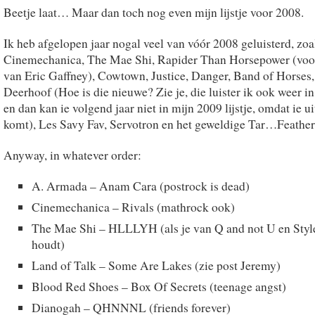
Beetje laat… Maar dan toch nog even mijn lijstje voor 2008.
Ik heb afgelopen jaar nogal veel van vóór 2008 geluisterd, zoa
Cinemechanica, The Mae Shi, Rapider Than Horsepower (voo
van Eric Gaffney), Cowtown, Justice, Danger, Band of Horses,
Deerhoof (Hoe is die nieuwe? Zie je, die luister ik ook weer i
en dan kan ie volgend jaar niet in mijn 2009 lijstje, omdat ie u
komt), Les Savy Fav, Servotron en het geweldige Tar…Feather
Anyway, in whatever order:
A. Armada – Anam Cara (postrock is dead)
Cinemechanica – Rivals (mathrock ook)
The Mae Shi – HLLLYH (als je van Q and not U en Styl
houdt)
Land of Talk – Some Are Lakes (zie post Jeremy)
Blood Red Shoes – Box Of Secrets (teenage angst)
Dianogah – QHNNNL (friends forever)