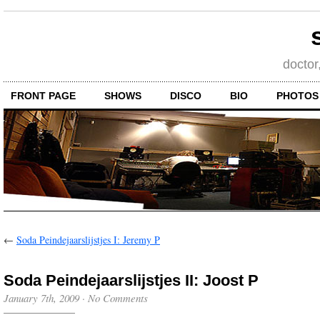
doctor
FRONT PAGE
SHOWS
DISCO
BIO
PHOTOS
←
Soda Peindejaarslijstjes I: Jeremy P
Soda Peindejaarslijstjes II: Joost P
January 7th, 2009
·
No Comments