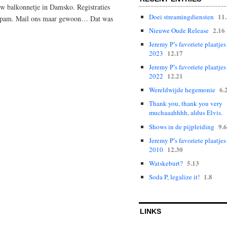
uw balkonnetje in Damsko. Registraties
11
Doei streamingdiensten
i, spam. Mail ons maar gewoon… Dat was
2.16
Nieuwe Oude Release
Jeremy P’s favoriete plaatjes
12.17
2023
Jeremy P’s favoriete plaatjes
12.21
2022
6.
Wereldwijde hegemonie
Thank you, thank you very
muchaaahhhh, aldus Elvis.
9.6
Shows in de pijpleiding
Jeremy P’s favoriete plaatjes
12.30
2010
5.13
Watskeburt?
1.8
Soda P, legalize it!
LINKS