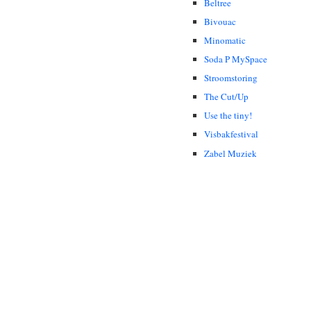
Beltree
Bivouac
Minomatic
Soda P MySpace
Stroomstoring
The Cut/Up
Use the tiny!
Visbakfestival
Zabel Muziek